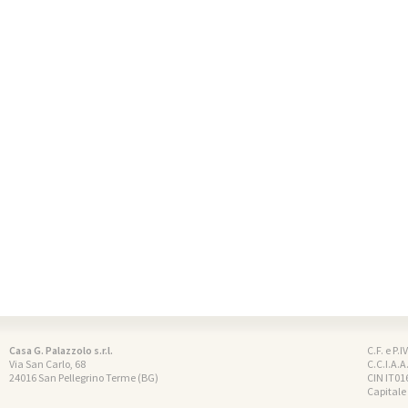
Casa G. Palazzolo s.r.l.
C.F. e P.
Via San Carlo, 68
C.C.I.A.A
24016 San Pellegrino Terme (BG)
CIN IT0
Capitale 