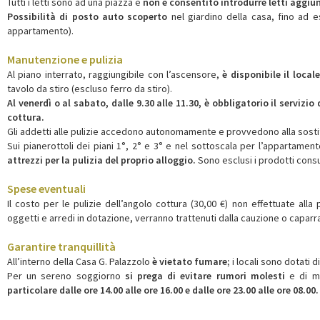
Tutti i letti sono ad una piazza e
non è consentito introdurre letti aggiun
Possibilità di posto auto scoperto
nel giardino della casa, fino ad 
appartamento).
Manutenzione e pulizia
Al piano interrato, raggiungibile con l’ascensore,
è disponibile il loc
tavolo da stiro (escluso ferro da stiro).
Al venerdì o al sabato, dalle 9.30 alle 11.30, è obbligatorio il servizi
cottura.
Gli addetti alle pulizie accedono autonomamente e provvedono alla sostit
Sui pianerottoli dei piani 1°, 2° e 3° e nel sottoscala per l’appartamen
attrezzi per la pulizia del proprio alloggio.
Sono esclusi i prodotti consu
Spese eventuali
Il costo per le pulizie dell’angolo cottura (30,00 €) non effettuate alla
oggetti e arredi in dotazione, verranno trattenuti dalla cauzione o caparra
Garantire tranquillità
All’interno della Casa G. Palazzolo
è vietato fumare;
i locali sono dotati d
Per un sereno soggiorno
si prega di evitare rumori molesti
e di m
particolare dalle ore 14.00 alle ore 16.00 e dalle ore 23.00 alle ore 08.00.