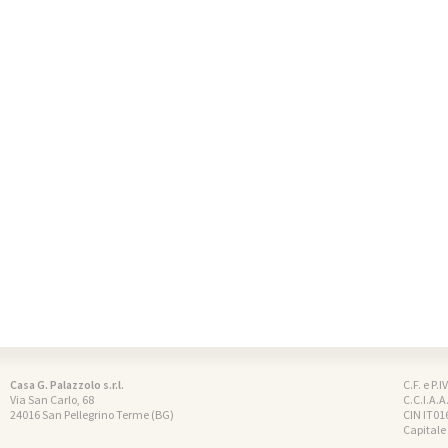
Casa G. Palazzolo s.r.l.
C.F. e P.
Via San Carlo, 68
C.C.I.A.A
24016 San Pellegrino Terme (BG)
CIN IT0
Capitale 